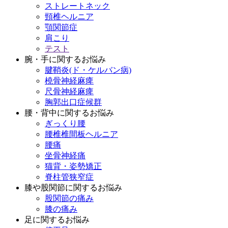
ストレートネック
頸椎ヘルニア
顎関節症
肩こり
テスト
腕・手に関するお悩み
腱鞘炎(ド・ケルバン病)
橈骨神経麻痺
尺骨神経麻痺
胸郭出口症候群
腰・背中に関するお悩み
ぎっくり腰
腰椎椎間板ヘルニア
腰痛
坐骨神経痛
猫背・姿勢矯正
脊柱管狭窄症
膝や股関節に関するお悩み
股関節の痛み
膝の痛み
足に関するお悩み