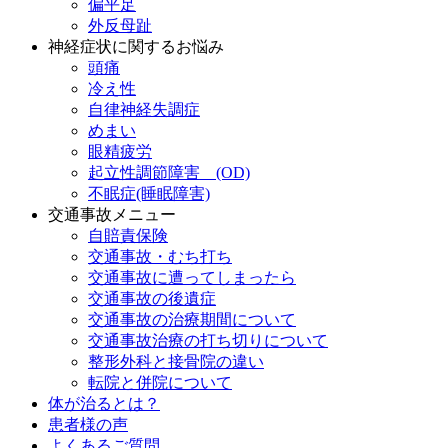
偏平足
外反母趾
神経症状に関するお悩み
頭痛
冷え性
自律神経失調症
めまい
眼精疲労
起立性調節障害 (OD)
不眠症(睡眠障害)
交通事故メニュー
自賠責保険
交通事故・むち打ち
交通事故に遭ってしまったら
交通事故の後遺症
交通事故の治療期間について
交通事故治療の打ち切りについて
整形外科と接骨院の違い
転院と併院について
体が治るとは？
患者様の声
よくあるご質問